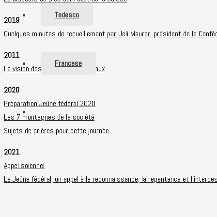
Tedesco
2019
Quelques minutes de recueillement
p
ar Ueli Maurer, président de la Confé
2011
Francese
La vision des conseillers nationaux
2020
Préparation
Jeûne fédéral 2020
Les 7 montagnes de la société
Sujets de prières pour cette journée
2021
Appel solennel
Le Jeûne fédéral, un appel à la reconnaissance, la repentance et l’interce