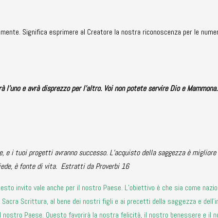
itamente. Significa esprimere al Creatore la nostra riconoscenza per le numer
 l’uno e avrà disprezzo per l’altro. Voi non potete servire Dio e Mammona.
, e i tuoi progetti avranno successo. L’acquisto della saggezza è migliore d
siede, è fonte di vita. Estratti da Proverbi 16
. Questo invito vale anche per il nostro Paese. L’obiettivo è che sia come nazi
a Sacra Scrittura, al bene dei nostri figli e ai precetti della saggezza e del
 nostro Paese. Questo favorirà la nostra felicità, il nostro benessere e il n