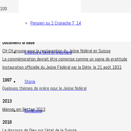
Pensieri su 2 Cronache 7, 14
Documenti di base
CH-CH groupe pour la restauration du Jeûne fédéral en Suisse
Liturgia e temi di preghiera
La commémoration devrait être comprise comme un signe de gratitude
Instauration officielle du Jeûne Fédéral par la Diète, le 21 août 1831
1997
Storia
Quelques thèmes de prière pour le Jeûne fédéral
2013
Männer am Bettag 2013
Donazione
2016
Le discours de Dieu sur l’état de la Suisse