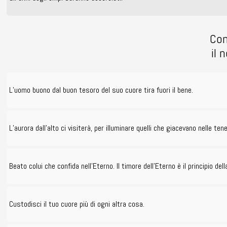
Con
il 
L’uomo buono dal buon tesoro del suo cuore tira fuori il bene.
L’aurora dall’alto ci visiterà, per illuminare quelli che giacevano nelle t
Beato colui che confida nell’Eterno. Il timore dell’Eterno è il principio de
Custodisci il tuo cuore più di ogni altra cosa.