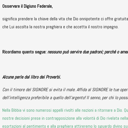
Osservare il Digiuno Federale,
significa prendere la chiave della vita che Dio onnipotente ci offre gratu
che Lui ascolta la nostra preghiera e che accetta il nostro impegno.
Ricordiamo quanto segue:
nessuno può servire due padroni; perché o amerà
Alcune perle dal libro dei Proverbi.
Con il timore del SIGNORE si evita il male. Affida al SIGNORE le tue opere
dell’intelligenza preferibile a quello dell’argento! Il senno, per chi lo pos
Nella Bibbia vi sono numerosi appelli rivolti alle nazioni a ritornare a Dio
nostre decisioni prese in contrapposizione alla volontà di Dio rivelata nell
esortazioni al pentimento e alla preghiera attireremo lo sguardo divino sul