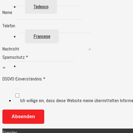
Tedesco
Name
Telefon
Francese
Nachricht
Spamschutz
*
=
DSGVO-Einverständnis
*
Ich willige ein, dass diese Website meine übermittelten Infor
Absenden
Spenden