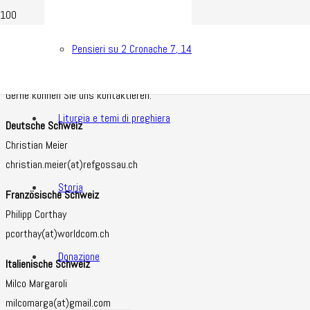
Pensieri su 2 Cronache 7, 14
Gerne können Sie uns kontaktieren.
Liturgia e temi di preghiera
Deutsche Schweiz
Christian Meier
christian.meier(at)refgossau.ch
Storia
Französische Schweiz
Philipp Corthay
pcorthay(at)worldcom.ch
Donazione
Italienische Schweiz
Milco Margaroli
milcomarga(at)gmail.com